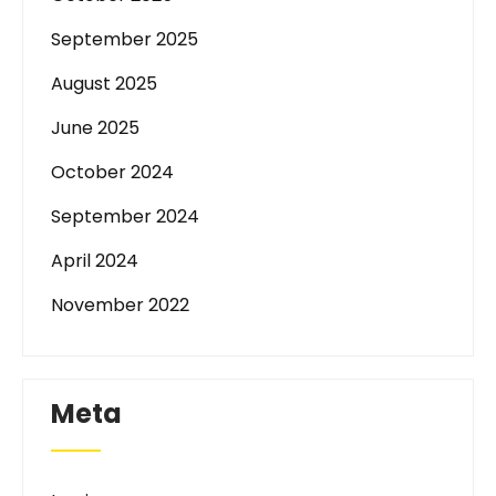
September 2025
August 2025
June 2025
October 2024
September 2024
April 2024
November 2022
Meta