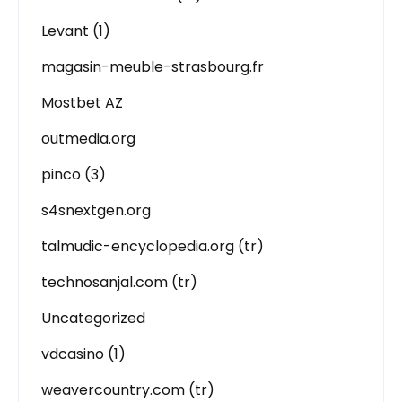
Levant (1)
magasin-meuble-strasbourg.fr
Mostbet AZ
outmedia.org
pinco (3)
s4snextgen.org
talmudic-encyclopedia.org (tr)
technosanjal.com (tr)
Uncategorized
vdcasino (1)
weavercountry.com (tr)