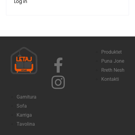
Log in
Produktet
Puna Jone
Rreth Nesh
Kontakti
Garnitura
Sofa
Karriga
Tavolina