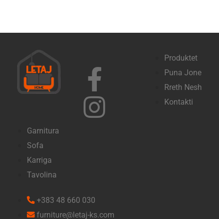
Produktet
Puna Jone
Rreth Nesh
Kontakti
Garnitura
Sofa
Karriga
Tavolina
+383 48 660 030
furniture@letaj-ks.com