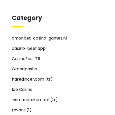
Category
amonbet-casino-games.nl
casino-beef.app
CasinoFast TR
Grandpasha
haredincer.com (tr)
Ice Casino
instaanonimo.com (tr)
Levant (1)