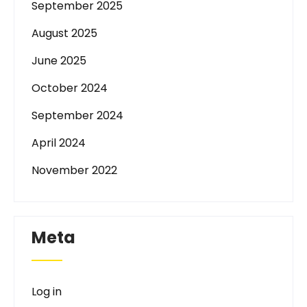
September 2025
August 2025
June 2025
October 2024
September 2024
April 2024
November 2022
Meta
Log in