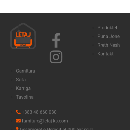
Produktet
Puna Jone
Rreth Nesh
Kontakti
Garnitura
Sofa
Karriga
Tavolina
+383 48 660 030
furniture@letaj-ks.com
Dëshmorët e Hereqit 50000 Gjakova