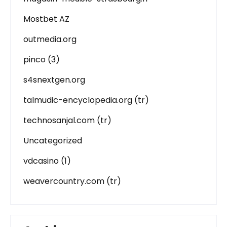
Mostbet AZ
outmedia.org
pinco (3)
s4snextgen.org
talmudic-encyclopedia.org (tr)
technosanjal.com (tr)
Uncategorized
vdcasino (1)
weavercountry.com (tr)