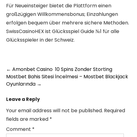
Für Neueinsteiger bietet die Plattform einen
großzügigen Willkommensbonus; Einzahlungen
erfolgen bequem über mehrere sichere Methoden.
SwissCasinoHEX ist Glücksspiel Guide №1 für alle
Glücksspieler in der Schweiz.
←
Amonbet Casino ️ 10 Spins Zonder Storting
Mostbet Bahis Sitesi İncelmesi – Mostbet Blackjack
Oyunlarında
→
Leave a Reply
Your email address will not be published.
Required
fields are marked
*
Comment
*