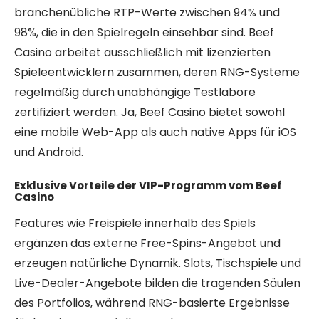
branchenübliche RTP-Werte zwischen 94% und
98%, die in den Spielregeln einsehbar sind. Beef
Casino arbeitet ausschließlich mit lizenzierten
Spieleentwicklern zusammen, deren RNG-Systeme
regelmäßig durch unabhängige Testlabore
zertifiziert werden. Ja, Beef Casino bietet sowohl
eine mobile Web-App als auch native Apps für iOS
und Android.
Exklusive Vorteile der VIP-Programm vom Beef
Casino
Features wie Freispiele innerhalb des Spiels
ergänzen das externe Free-Spins-Angebot und
erzeugen natürliche Dynamik. Slots, Tischspiele und
Live-Dealer-Angebote bilden die tragenden Säulen
des Portfolios, während RNG-basierte Ergebnisse