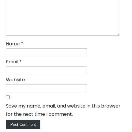
Name
*
Email
*
Website
Save my name, email, and website in this browser
for the next time I comment.